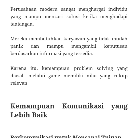
Perusahaan modern sangat menghargai individu
yang mampu mencari solusi ketika menghadapi
tantangan.
Mereka membutuhkan karyawan yang tidak mudah
panik dan mampu mengambil keputusan
berdasarkan informasi yang tersedia.
Karena itu, kemampuan problem solving yang
diasah melalui game memiliki nilai yang cukup
relevan.
Kemampuan Komunikasi yang
Lebih Baik
Berkomunikasi untuk Mencapai Tujuan