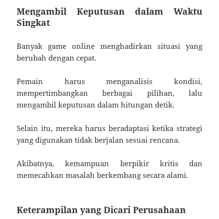
Mengambil Keputusan dalam Waktu
Singkat
Banyak game online menghadirkan situasi yang
berubah dengan cepat.
Pemain harus menganalisis kondisi,
mempertimbangkan berbagai pilihan, lalu
mengambil keputusan dalam hitungan detik.
Selain itu, mereka harus beradaptasi ketika strategi
yang digunakan tidak berjalan sesuai rencana.
Akibatnya, kemampuan berpikir kritis dan
memecahkan masalah berkembang secara alami.
Keterampilan yang Dicari Perusahaan