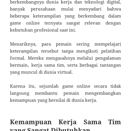
berkembangnya dunia kerja dan teknologi digital,
banyak perusahaan mulai menyadari bahwa
beberapa keterampilan yang berkembang dalam
game online ternyata sangat relevan dengan
kebutuhan profesional saat ini.
Menariknya, para pemain sering mempelajari
keterampilan tersebut tanpa mengikuti pelatihan
formal. Mereka mengasahnya melalui pengalaman
bermain, kerja sama tim, serta berbagai tantangan
yang muncul di dunia virtual.
Karena itu, sejumlah game online secara tidak
langsung membantu pemain mengembangkan
kemampuan yang bernilai di dunia kerja.
Kemampuan Kerja Sama Tim
yang Sangat Dibutuhkan