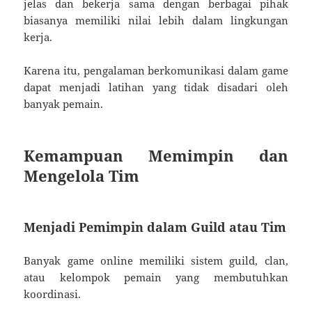
jelas dan bekerja sama dengan berbagai pihak
biasanya memiliki nilai lebih dalam lingkungan
kerja.
Karena itu, pengalaman berkomunikasi dalam game
dapat menjadi latihan yang tidak disadari oleh
banyak pemain.
Kemampuan Memimpin dan
Mengelola Tim
Menjadi Pemimpin dalam Guild atau Tim
Banyak game online memiliki sistem guild, clan,
atau kelompok pemain yang membutuhkan
koordinasi.