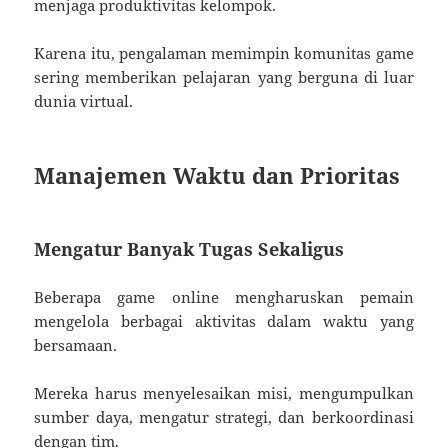
menjaga produktivitas kelompok.
Karena itu, pengalaman memimpin komunitas game
sering memberikan pelajaran yang berguna di luar
dunia virtual.
Manajemen Waktu dan Prioritas
Mengatur Banyak Tugas Sekaligus
Beberapa game online mengharuskan pemain
mengelola berbagai aktivitas dalam waktu yang
bersamaan.
Mereka harus menyelesaikan misi, mengumpulkan
sumber daya, mengatur strategi, dan berkoordinasi
dengan tim.