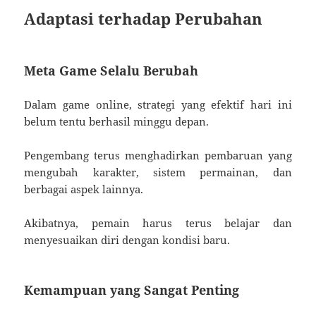
Adaptasi terhadap Perubahan
Meta Game Selalu Berubah
Dalam game online, strategi yang efektif hari ini
belum tentu berhasil minggu depan.
Pengembang terus menghadirkan pembaruan yang
mengubah karakter, sistem permainan, dan
berbagai aspek lainnya.
Akibatnya, pemain harus terus belajar dan
menyesuaikan diri dengan kondisi baru.
Kemampuan yang Sangat Penting