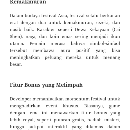
Kemakmuran
Dalam budaya festival Asia, festival selalu berkaitan
erat dengan doa untuk kemakmuran, rezeki, dan
nasib baik. Karakter seperti Dewa Kekayaan (Cai
Shen), naga, dan koin emas sering menjadi ikon
utama. Pemain merasa bahwa simbol-simbol
tersebut membawa aura positif yang bisa
meningkatkan peluang mereka untuk menang
besar.
Fitur Bonus yang Melimpah
Developer memanfaatkan momentum festival untuk
menghadirkan event khusus. Biasanya, game
dengan tema ini menawarkan fitur bonus yang
lebih royal, seperti putaran gratis, hadiah misteri,
hingga jackpot interaktif yang dikemas dalam