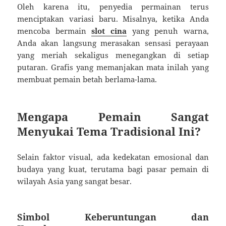
Oleh karena itu, penyedia permainan terus
menciptakan variasi baru. Misalnya, ketika Anda
mencoba bermain
slot cina
yang penuh warna,
Anda akan langsung merasakan sensasi perayaan
yang meriah sekaligus menegangkan di setiap
putaran. Grafis yang memanjakan mata inilah yang
membuat pemain betah berlama-lama.
Mengapa Pemain Sangat
Menyukai Tema Tradisional Ini?
Selain faktor visual, ada kedekatan emosional dan
budaya yang kuat, terutama bagi pasar pemain di
wilayah Asia yang sangat besar.
Simbol Keberuntungan dan