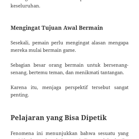
keseluruhan.
Mengingat Tujuan Awal Bermain
Sesekali, pemain perlu mengingat alasan mengapa
mereka mulai bermain game.
Sebagian besar orang bermain untuk bersenang-
senang, bertemu teman, dan menikmati tantangan.
Karena itu, menjaga perspektif tersebut sangat
penting.
Pelajaran yang Bisa Dipetik
Fenomena ini menunjukkan bahwa sesuatu yang