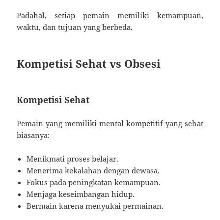
Padahal, setiap pemain memiliki kemampuan,
waktu, dan tujuan yang berbeda.
Kompetisi Sehat vs Obsesi
Kompetisi Sehat
Pemain yang memiliki mental kompetitif yang sehat
biasanya:
Menikmati proses belajar.
Menerima kekalahan dengan dewasa.
Fokus pada peningkatan kemampuan.
Menjaga keseimbangan hidup.
Bermain karena menyukai permainan.