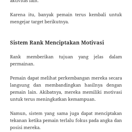
aktivitas lain.
Karena itu, banyak pemain terus kembali untuk
mengejar target berikutnya.
Sistem Rank Menciptakan Motivasi
Rank memberikan tujuan yang jelas dalam
permainan.
Pemain dapat melihat perkembangan mereka secara
langsung dan membandingkan hasilnya dengan
pemain lain. Akibatnya, mereka memiliki motivasi
untuk terus meningkatkan kemampuan.
Namun, sistem yang sama juga dapat menciptakan
tekanan ketika pemain terlalu fokus pada angka dan
posisi mereka.