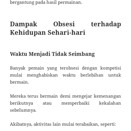
bergantung pada hasil permainan.
Dampak Obsesi terhadap
Kehidupan Sehari-hari
Waktu Menjadi Tidak Seimbang
Banyak pemain yang terobsesi dengan kompetisi
mulai menghabiskan waktu berlebihan untuk
bermain.
Mereka terus bermain demi mengejar kemenangan
berikutnya atau memperbaiki kekalahan
sebelumnya.
Akibatnya, aktivitas lain mulai terabaikan, seperti: